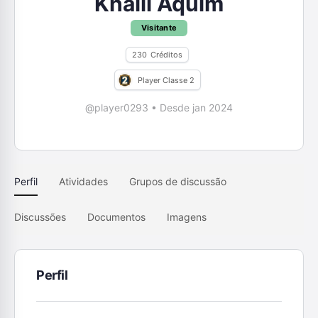
Khalil Aquim
Visitante
230
Créditos
Player Classe 2
@player0293
•
Desde jan 2024
Perfil
Atividades
Grupos de discussão
Discussões
Documentos
Imagens
Perfil