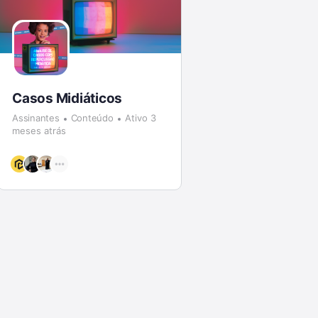
Casos Midiáticos
Assinantes
Conteúdo
Ativo 3
meses atrás