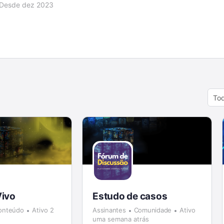
Desde dez 2023
Orde
By:
Vivo
Estudo de casos
onteúdo
Ativo 2
Assinantes
Comunidade
Ativo
uma semana atrás