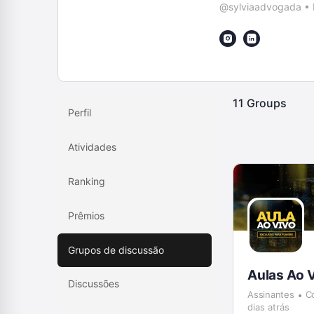
@sylviaadvogada
•
11
Groups
Perfil
Atividades
Ranking
Prêmios
Grupos de discussão
Aulas Ao 
Discussões
Assinantes
C
dias atrás