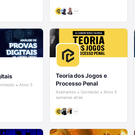
Teoria dos Jogos e
itais
Processo Penal
onteúdo
Ativo 5
Assinantes
Conteúdo
Ativo 5
semanas atrás