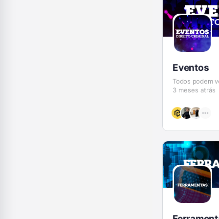
Eventos
Todos podem v
3 meses atrás
Ferrament