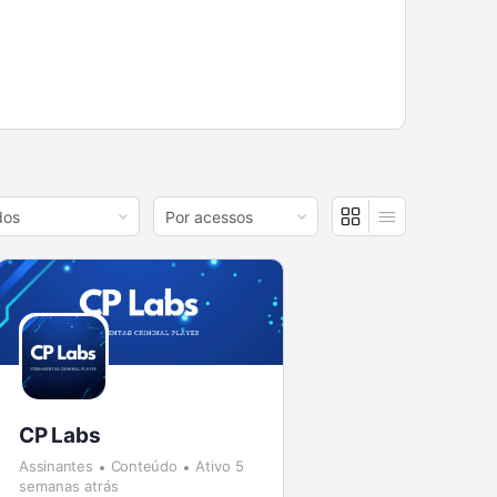
r
Order
By:
CP Labs
Assinantes
Conteúdo
Ativo 5
semanas atrás