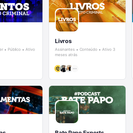
Livros
er
Público
Ativo
Assinantes
Conteúdo
Ativo 3
meses atrás
as
Bate Papo Experts