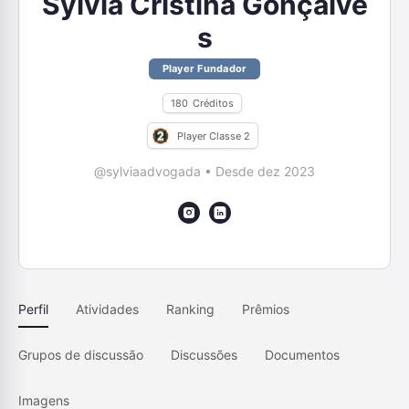
Sylvia Cristina Gonçalve
s
Player Fundador
180
Créditos
Player Classe 2
@sylviaadvogada
•
Desde dez 2023
Perfil
Atividades
Ranking
Prêmios
Grupos de discussão
Discussões
Documentos
Imagens