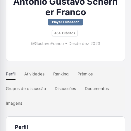
Antonio Gustavo Schern
er Franco
Player Fundador
464
Créditos
@GustavoFranco
•
Desde dez 2023
Perfil
Atividades
Ranking
Prêmios
Grupos de discussão
Discussões
Documentos
Imagens
Perfil