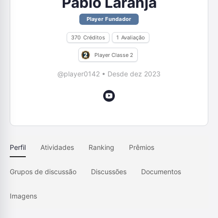
Pablo Laranja
Player Fundador
370
Créditos
1
Avaliação
Player Classe 2
@player0142
•
Desde dez 2023
Perfil
Atividades
Ranking
Prêmios
Grupos de discussão
Discussões
Documentos
Imagens