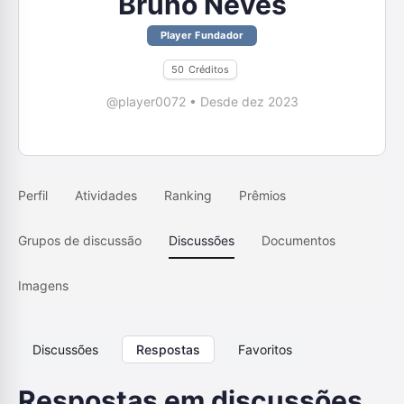
Bruno Neves
Player Fundador
50
Créditos
@player0072
•
Desde dez 2023
Perfil
Atividades
Ranking
Prêmios
Grupos de discussão
Discussões
Documentos
Imagens
Discussões
Respostas
Favoritos
Respostas em discussões