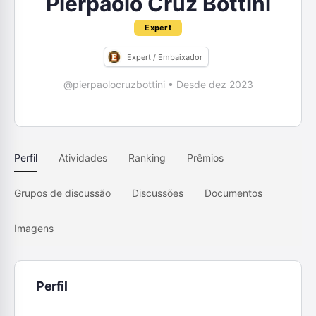
Pierpaolo Cruz Bottini
Expert
Expert / Embaixador
@pierpaolocruzbottini
•
Desde dez 2023
Perfil
Atividades
Ranking
Prêmios
Grupos de discussão
Discussões
Documentos
Imagens
Perfil