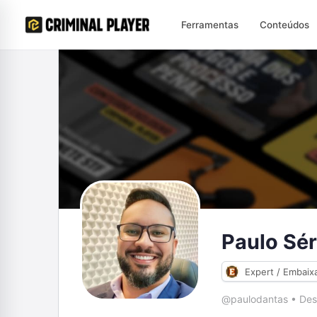
Ferramentas
Conteúdos
Paulo Sér
Expert / Embaix
@paulodantas
•
Des