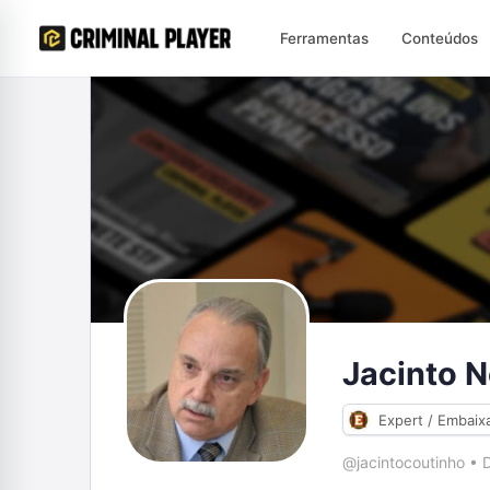
Ferramentas
Conteúdos
Jacinto 
Expert / Embaix
@jacintocoutinho
•
D