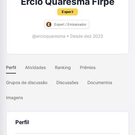
Ercio Quaresma Firpe
Expert
Expert / Embaixador
@ercioquaresma
•
Desde dez 2023
Perfil
Atividades
Ranking
Prêmios
Grupos de discussão
Discussões
Documentos
Imagens
Perfil