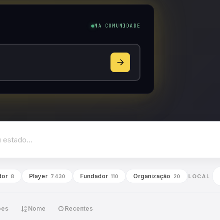
NA COMUNIDADE
dor
Player
Fundador
Organização
LOCAL
8
7.430
110
20
ões
Nome
Recentes