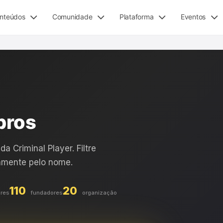
nteúdos
Comunidade
Plataforma
Eventos
bros
 Criminal Player. Filtre
tamente pelo nome.
110
20
res
fundadores
organização