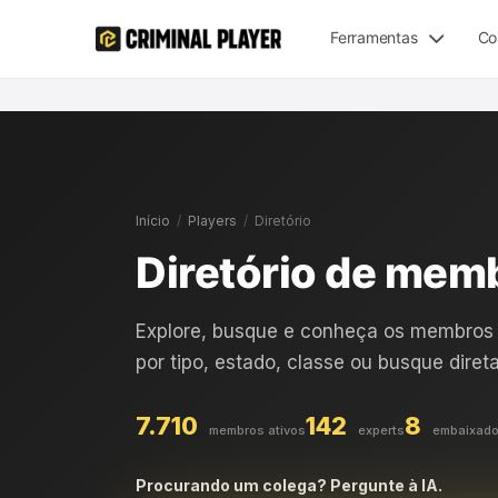
Ferramentas
Co
Início
/
Players
/
Diretório
Diretório de mem
Explore, busque e conheça os membros da
por tipo, estado, classe ou busque dire
7.710
142
8
membros ativos
experts
embaixado
Procurando um colega? Pergunte à IA.