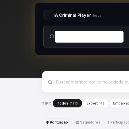
IA Criminal Player
CP
Busca
Todos
Expert
Embaixa
TIPO
7.710
142
Pontuação
Seguidores
Participaç