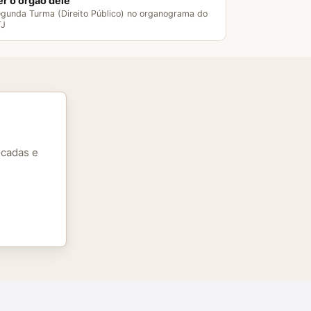
er o órgão dele
gunda Turma (Direito Público) no organograma do
TJ
icadas e