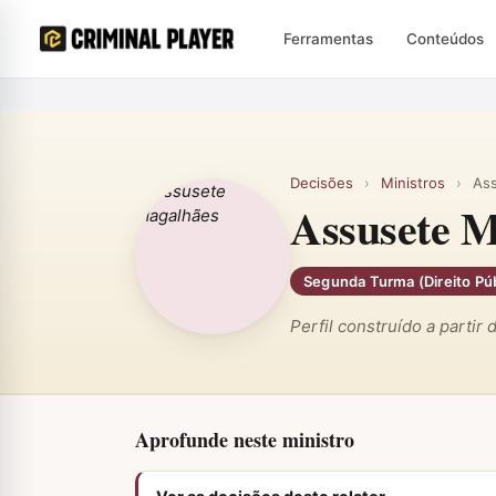
Ferramentas
Conteúdos
Decisões
›
Ministros
›
As
Assusete M
Segunda Turma (Direito Púb
Perfil construído a partir
Aprofunde neste ministro