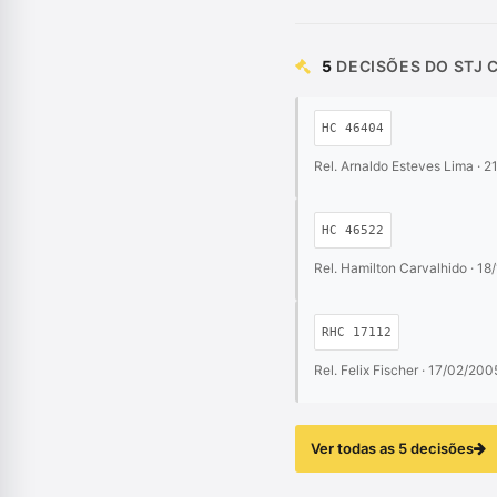
5
DECISÕES DO STJ 
HC 46404
Rel. Arnaldo Esteves Lima · 
HC 46522
Rel. Hamilton Carvalhido · 1
RHC 17112
Rel. Felix Fischer · 17/02/200
Ver todas as 5 decisões