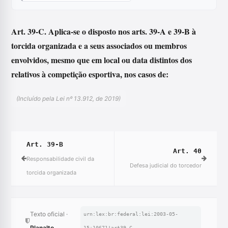
Art. 39-C. Aplica-se o disposto nos arts. 39-A e 39-B à
torcida organizada e a seus associados ou membros
envolvidos, mesmo que em local ou data distintos dos
relativos à competição esportiva, nos casos de:
(Incluído pela Lei nº 13.912, de 2019)
Art. 39-B
Art. 40
Responsabilidade civil da
Defesa judicial do torcedor
torcida organizada
Texto oficial ·
urn:lex:br:federal:lei:2003-05-
Planalto
15;10671!art39-C