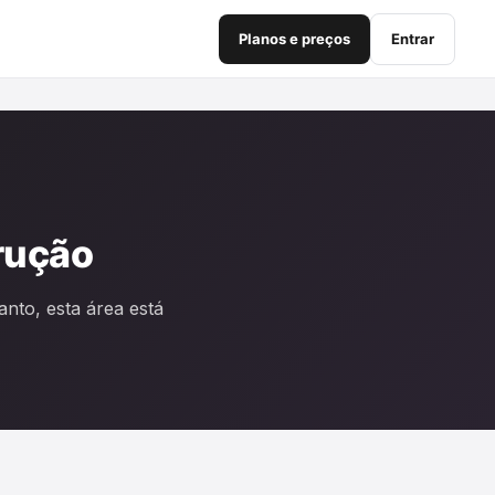
Planos e preços
Entrar
rução
nto, esta área está