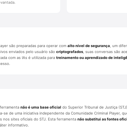
evantada.
Player são preparadas para operar com
alto nível de segurança
, um dife
uivos enviados pelo usuário são
criptografados
, suas conversas são ac
da com as IAs é utilizada para
treinamento ou aprendizado de inteligên
cesso.
a ferramenta
não é uma base oficial
do Superior Tribunal de Justiça (STJ
Trata-se de uma iniciativa independente da Comunidade Criminal Player, 
is nos sites oficiais do STJ. Esta ferramenta
não substitui as fontes ofic
ter informativo.