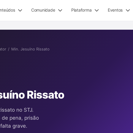
nteúdos
Comunidade
Plataforma
Eventos
ator
/
Min. Jesuíno Rissato
suíno Rissato
issato no STJ.
 de pena, prisão
falta grave.