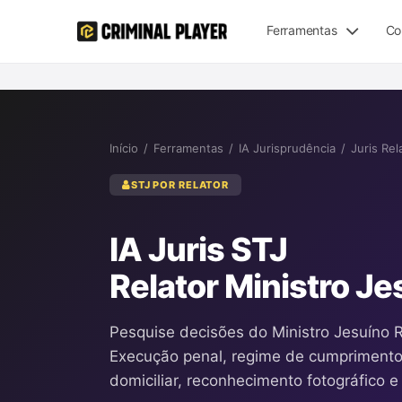
Ferramentas
Co
Início
/
Ferramentas
/
IA Jurisprudência
/
Juris Rel
STJ POR RELATOR
IA Juris STJ
Relator Ministro Je
Pesquise decisões do Ministro Jesuíno R
Execução penal, regime de cumprimento
domiciliar, reconhecimento fotográfico e 