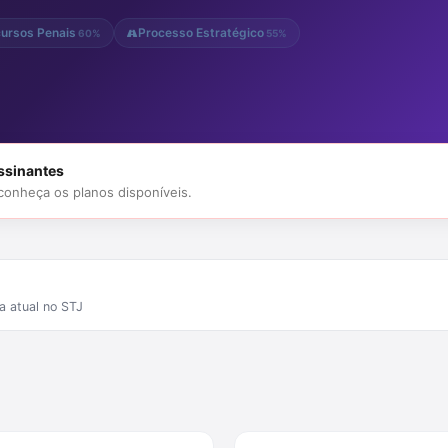
ursos Penais
Processo Estratégico
60%
55%
assinantes
 conheça os planos disponíveis.
a atual no STJ