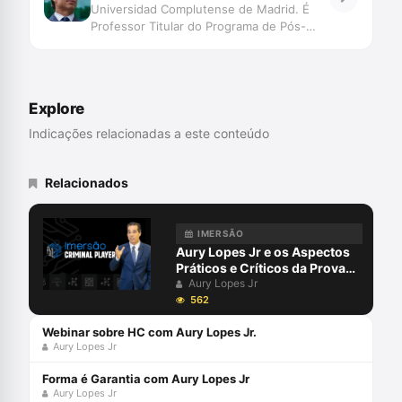
Universidad Complutense de Madrid. É
Professor Titular do Programa de Pós-
Graduação – Especialização, Mestrado e
Doutorado – em Ciências Criminais da
Pontifícia Universidade Católica do Rio
Grande do Sul. Advogado criminalista.
Explore
Membro da Abracrim
Indicações relacionadas a este conteúdo
Relacionados
IMERSÃO
Aury Lopes Jr e os Aspectos
Práticos e Críticos da Prova
Penal
Aury Lopes Jr
562
Webinar sobre HC com Aury Lopes Jr.
Aury Lopes Jr
Forma é Garantia com Aury Lopes Jr
Aury Lopes Jr