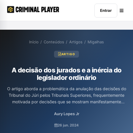
Entrar
Início
/
Conteúdos
/
Artigos
/
Migalhas
ARTIGO
A decisão dos jurados e a inércia do
legislador ordinário
O artigo aborda a problemática da anulação das decisões do
Tribunal do Júri pelos Tribunais Superiores, frequentemente
motivada por decisões que se mostram manifestamente
contrárias às provas dos autos. O autor, Antonio Oliveira Filho,
Aury Lopes Jr
discute a responsabilidade dos jurados em julgar com base em
suas convicções, em detrimento das provas apresentadas, e
26 jun. 2024
critica a inércia do legislador em legislar sobre a questão da