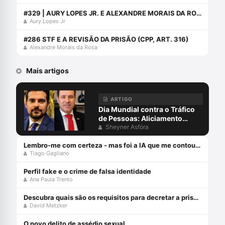
#329 | AURY LOPES JR. E ALEXANDRE MORAIS DA ROSA ENTREVISTAM RODRIGO FAUCZ
Aury Lopes Jr
#286 STF E A REVISÃO DA PRISÃO (CPP, ART. 316)
Alexandre Morais da Rosa
Mais artigos
ARTIGO
Dia Mundial contra o Tráfico
de Pessoas: Aliciamento
digital, aprisionamento e
Sheyner Asfóra
escravidão para golpes
virtuais, exploração on-line e
Lembro-me com certeza - mas foi a IA que me contou: Falsas memórias na prova testemunhal
Tiago Gagliano
o papel da advocacia criminal
Perfil fake e o crime de falsa identidade
Ana Paula Trento
Descubra quais são os requisitos para decretar a prisão preventiva
David Metzker
O novo delito de assédio sexual