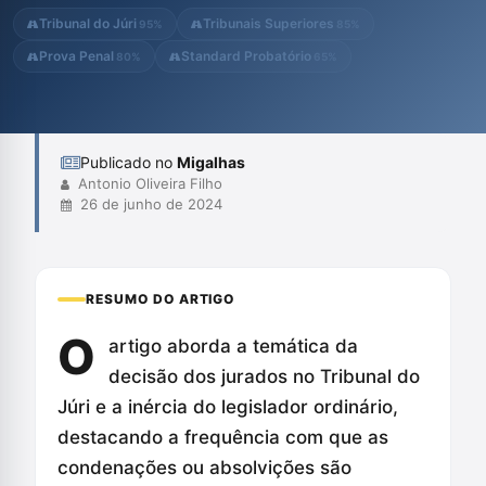
apreciação das provas, propondo que somente as provas
Tribunal do Júri
Tribunais Superiores
95%
85%
produzidas em plenário de...
Prova Penal
Standard Probatório
80%
65%
Publicado no
Migalhas
Antonio Oliveira Filho
26 de junho de 2024
RESUMO DO ARTIGO
O
artigo aborda a temática da
decisão dos jurados no Tribunal do
Júri e a inércia do legislador ordinário,
destacando a frequência com que as
condenações ou absolvições são