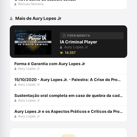
Rômulo Moreira
Mais de Aury Lopes Jr
FERRAMENTA
IA Criminal Player
Aury Lopes Jr
14.357
Forma é Garantia com Aury Lopes Jr
Aury Lopes Jr
15/10/2020 - Aury Lopes Jr. - Palestra: A Crise do Processo Penal
Aury Lopes Jr
Sustentação oral completa em caso de quebra da cadeia de custódia da prova digital com Aury Lopes Jr
Aury Lopes Jr
Aury Lopes Jr e os Aspectos Práticos e Críticos da Prova Penal
Aury Lopes Jr