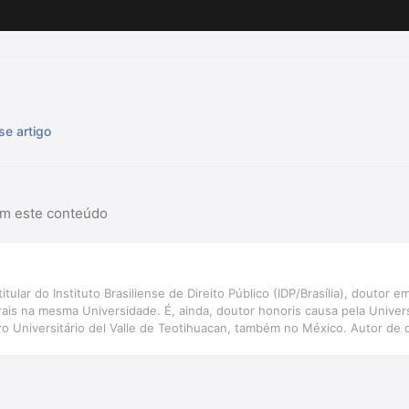
se artigo
am este conteúdo
itular do Instituto Brasiliense de Direito Público (IDP/Brasília), doutor
is na mesma Universidade. É, ainda, doutor honoris causa pela Univer
o Universitário del Valle de Teotihuacan, também no México. Autor de di