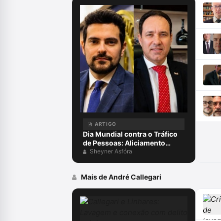
ARTIGO
Dia Mundial contra o Tráfico
de Pessoas: Aliciamento
digital, aprisionamento e
Sheyner Asfóra
escravidão para golpes
virtuais, exploração on-line e
Mais de André Callegari
o papel da advocacia criminal