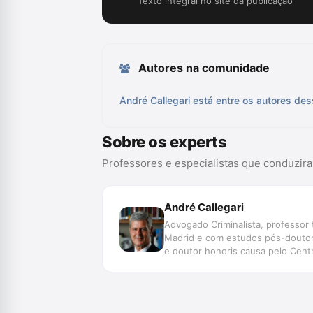
Texto integral no site da publicação
Autores na comunidade
André Callegari está entre os autores des
Sobre os experts
Professores e especialistas que conduzir
André Callegari
Advogado Criminalista, professor t
Madrid e com estudos pós-doutora
e doutor honoris causa pelo Centr
Direito Penal.