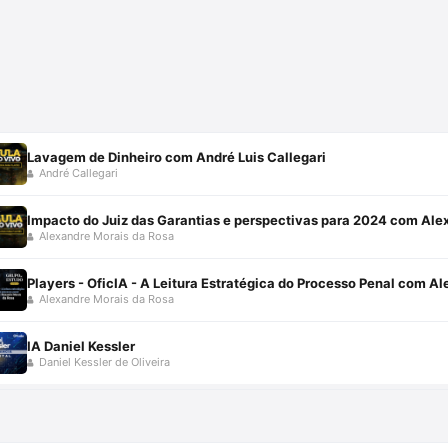
Lavagem de Dinheiro com André Luis Callegari
André Callegari
Impacto do Juiz das Garantias e perspectivas para 2024 com Ale
Alexandre Morais da Rosa
Players - OficIA - A Leitura Estratégica do Processo Penal com A
Alexandre Morais da Rosa
IA Daniel Kessler
Daniel Kessler de Oliveira