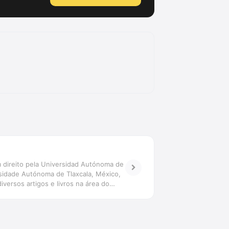
 em direito pela Universidad Autónoma de
sidade Autónoma de Tlaxcala, México,
versos artigos e livros na área do