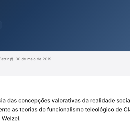
s, propondo uma perspectiva que
s na atuação do Estado. Roxin busca
ribua, ma...
attini
30 de maio de 2019
cia das concepções valorativas da realidade social
nte as teorias do funcionalismo teleológico de C
 Welzel.