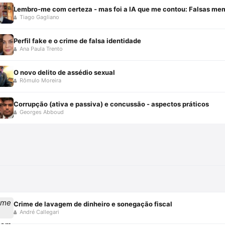
Lembro-me com certeza - mas foi a IA que me contou: Falsas me
Tiago Gagliano
Perfil fake e o crime de falsa identidade
Ana Paula Trento
O novo delito de assédio sexual
Rômulo Moreira
Corrupção (ativa e passiva) e concussão - aspectos práticos
Georges Abboud
Crime de lavagem de dinheiro e sonegação fiscal
André Callegari