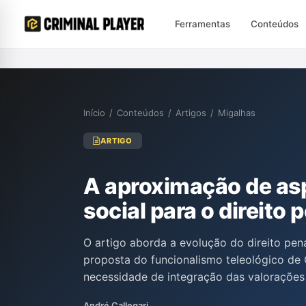
Ferramentas
Conteúdos
Início
/
Conteúdos
/
Artigos
/
Migalhas
ARTIGO
A aproximação de asp
social para o direito 
O artigo aborda a evolução do direito pen
proposta do funcionalismo teleológico de 
necessidade de integração das valorações
crítica ao finalismo de Hans Welzel, enfat
André Callegari