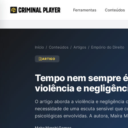
Ferramentas
Conteúdos
Início
/
Conteúdos
/
Artigos
/
Empório do Direito
ARTIGO
Tempo nem sempre é 
violência e negligênc
O artigo aborda a violência e negligência 
necessidade de uma escuta sensível que c
psicológicas envolvidas. A autora, Maíra 
sistema jurídico muitas vezes falha em re
Maíra Marchi Gomes