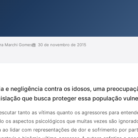
uma reflexão sobre a dor e as
ém disso, enfatiza que compreender
stões referentes à velhice ...
ra Marchi Gomes
30 de novembro de 2015
cia e negligência contra os idosos, uma preocupa
legislação que busca proteger essa população vulne
 escutar tanto as vítimas quanto os agressores para enten
o os aspectos psicológicos que muitas vezes são ignorado
a ao lidar com representações de dor e sofrimento por part