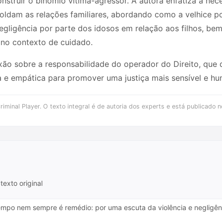
nstruir o binômio vítima-agressor. A autora enfatiza a ne
oldam as relações familiares, abordando como a velhice 
gligência por parte dos idosos em relação aos filhos, b
 no contexto de cuidado.
xão sobre a responsabilidade do operador do Direito, que 
va e empática para promover uma justiça mais sensível e h
iminal Player. O texto integral é de autoria dos experts e está publicado n
texto original
Tempo nem sempre é remédio: por uma escuta da violência e negligên