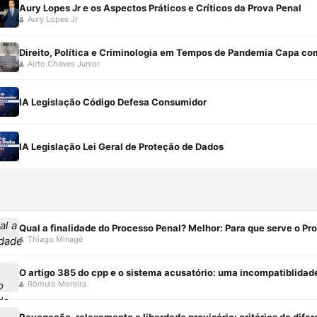
Aury Lopes Jr e os Aspectos Práticos e Críticos da Prova Penal
Aury Lopes Jr
Direito, Política e Criminologia em Tempos de Pandemia Capa 
Airto Chaves Junior
IA Legislação Código Defesa Consumidor
IA Legislação Lei Geral de Proteção de Dados
Qual a finalidade do Processo Penal? Melhor: Para que serve o Pr
Thiago Minagé
O artigo 385 do cpp e o sistema acusatório: uma incompatiblidad
Rômulo Moreira