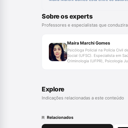
Sobre os experts
Professores e especialistas que conduzir
Maíra Marchi Gomes
Psicóloga Policial na Polícia Civ
Social (UFSC). Especialista em Sa
Criminologia (UFPR), Psicologia J
de Justiça: mediação, conciliação 
José e da Academia da Polícia Civi
do direito e a violência sexual\", a
Explore
Indicações relacionadas a este conteúdo
Relacionados