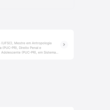
gia (UFSC), Mestre em Antropologia
a (PUC-PR), Direito Penal e
 do Adolescente (PUC-PR), em Sistema
sora da Estácio de Florianópolis e São
a da pena e psicologizações: o operador