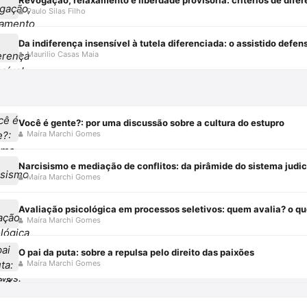
Paulo Silas Filho
Maurilio Casas Maia
Você é gente?: por uma discussão sobre a cultura do estupro
Maíra Marchi Gomes
Narcisismo e mediação de conflitos: da pirâmide do sistema judic
Maíra Marchi Gomes
Avaliação psicológica em processos seletivos: quem avalia? o qu
Maíra Marchi Gomes
O pai da puta: sobre a repulsa pelo direito das paixões
Maíra Marchi Gomes