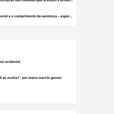
Da indiferença insensível à tutela diferenciada: o assistido defensorial e o cumprimento de sentença – esperanças da cidadania no ncpc
ial ocidental
ê se avalia? - por maíra marchi gomes