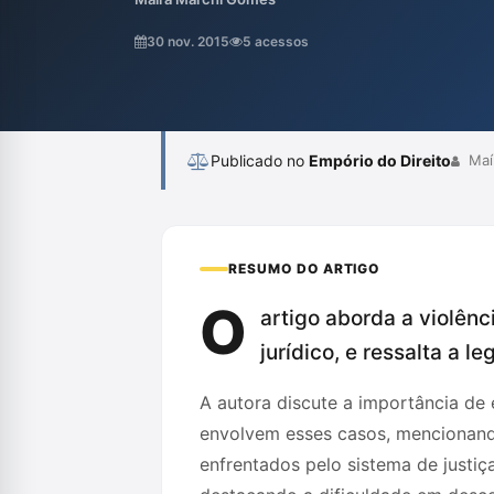
entre idosos e seus cuidadores, propondo 
histórias que permeiam esses vínculos. Al
30 nov. 2015
5 acessos
não é justificar, e que a abordagem das que
Publicado no
Empório do Direito
Maí
RESUMO DO ARTIGO
O
artigo aborda a violên
jurídico, e ressalta a 
A autora discute a importância de
envolvem esses casos, mencionand
enfrentados pelo sistema de justiç