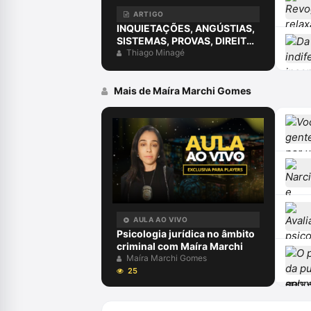
ARTIGO
INQUIETAÇÕES, ANGÚSTIAS,
SISTEMAS, PROVAS, DIREITO
E O ERRO DA COMPREENSÃO
Thiago Minagé
JURÍDICA ESTUDANDO
APENAS O DIREITO.
Mais de Maíra Marchi Gomes
AULA AO VIVO
Psicologia jurídica no âmbito
criminal com Maíra Marchi
Maíra Marchi Gomes
25