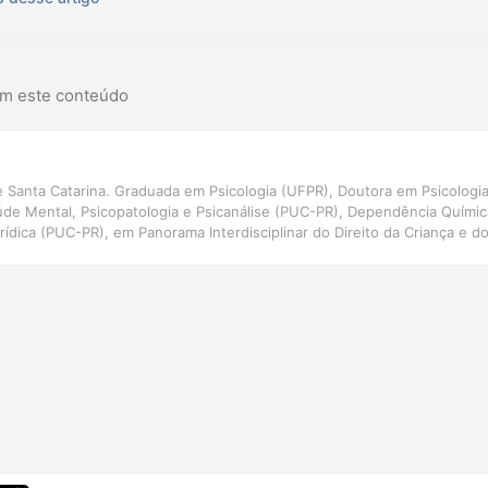
am este conteúdo
il de Santa Catarina. Graduada em Psicologia (UFPR), Doutora em Psicolo
úde Mental, Psicopatologia e Psicanálise (PUC-PR), Dependência Químic
urídica (PUC-PR), em Panorama Interdisciplinar do Direito da Criança e
e justiça restaurativa (UNISUL) e em Avaliação psicológica (CFP). Profes
l de Santa Catarina. Autora de \"BOPE: O fardo da farda\" e \"Dosimetri
lém de capítulos de livros e artigos científicos.