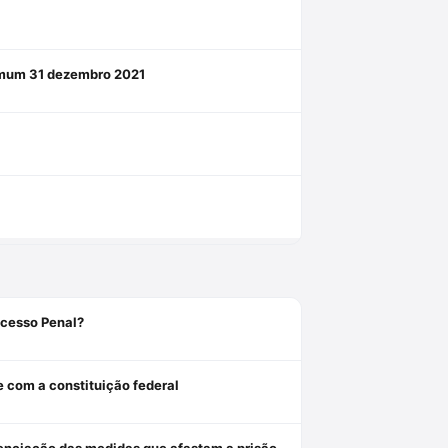
comum 31 dezembro 2021
ocesso Penal?
e com a constituição federal
Revogação, relaxamento e liberdade provisória: critérios de diferenciação das medidas que afastam a prisão cautelar