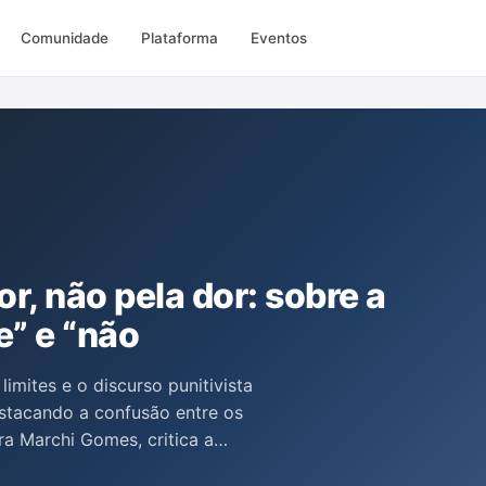
Comunidade
Plataforma
Eventos
r, não pela dor: sobre a
e” e “não
imites e o discurso punitivista
stacando a confusão entre os
íra Marchi Gomes, critica a
es às crianças, argumentando que