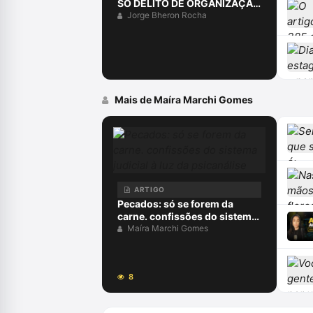
SÓ DELITO DE ORGANIZAÇÃO
CRIMINOSA?
Jorge Bheron Rocha
Mais de Maíra Marchi Gomes
ARTIGO
Pecados: só se forem da
carne. confissões do sistema
judicial à luz da psicanálise
Maíra Marchi Gomes
8