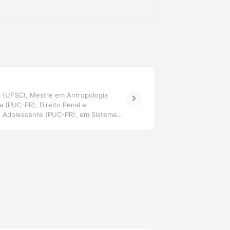
gia (UFSC), Mestre em Antropologia
a (PUC-PR), Direito Penal e
 do Adolescente (PUC-PR), em Sistema
sora da Estácio de Florianópolis e São
a da pena e psicologizações: o operador