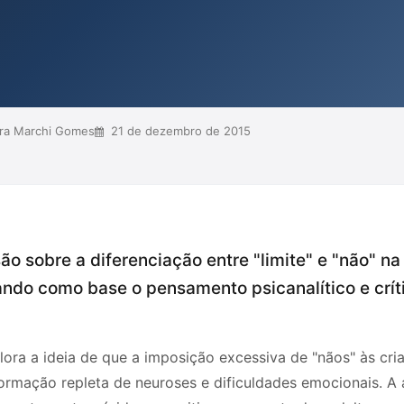
nvolvimento psíquico, mas também
arem com suas próprias questões
inar limites deve ser...
ra Marchi Gomes
21 de dezembro de 2015
ão sobre a diferenciação entre "limite" e "não" na
izando como base o pensamento psicanalítico e crít
ora a ideia de que a imposição excessiva de "nãos" às cri
rmação repleta de neuroses e dificuldades emocionais. A a