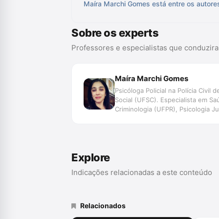
Maíra Marchi Gomes está entre os autore
Sobre os experts
Professores e especialistas que conduzir
Maíra Marchi Gomes
Psicóloga Policial na Polícia Civ
Social (UFSC). Especialista em Sa
Criminologia (UFPR), Psicologia J
de Justiça: mediação, conciliação 
José e da Academia da Polícia Civi
do direito e a violência sexual\", a
Explore
Indicações relacionadas a este conteúdo
Relacionados