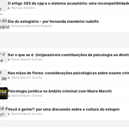
O artigo 385 do cpp e o sistema acusatório: uma incompatiblidad
Rômulo Moreira
Dia do estagiário – por fernanda mambrini rudolfo
Fernanda Mambrini Rudolfo
Ser o que se é: (im)possíveis contribuições da psicologia ao direi
Maíra Marchi Gomes
Nas mãos de flores: considerações psicológicas sobre exame cri
Maíra Marchi Gomes
Psicologia jurídica no âmbito criminal com Maíra Marchi
Maíra Marchi Gomes
Você é gente?: por uma discussão sobre a cultura do estupro
Maíra Marchi Gomes