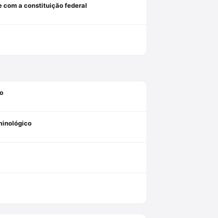
e com a constituição federal
to
minológico