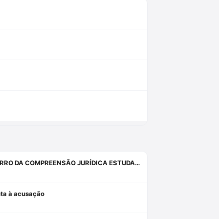
INQUIETAÇÕES, ANGÚSTIAS, SISTEMAS, PROVAS, DIREITO E O ERRO DA COMPREENSÃO JURÍDICA ESTUDANDO APENAS O DIREITO.
osta à acusação