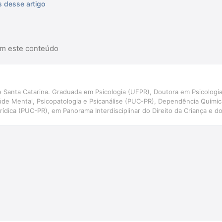
s desse artigo
am este conteúdo
il de Santa Catarina. Graduada em Psicologia (UFPR), Doutora em Psicolo
úde Mental, Psicopatologia e Psicanálise (PUC-PR), Dependência Químic
urídica (PUC-PR), em Panorama Interdisciplinar do Direito da Criança e
e justiça restaurativa (UNISUL) e em Avaliação psicológica (CFP). Profes
l de Santa Catarina. Autora de \"BOPE: O fardo da farda\" e \"Dosimetri
lém de capítulos de livros e artigos científicos.