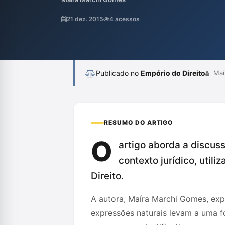
essa repressão não só prejudica seu dese
reflete a incapacidade dos adultos de lid
21 dez. 2015
4 acessos
emocionais. Além disso, ela defende que ens
Publicado no
Empório do Direito
Maí
RESUMO DO ARTIGO
O
artigo aborda a discuss
contexto jurídico, util
Direito.
A autora, Maíra Marchi Gomes, expl
expressões naturais levam a uma fo