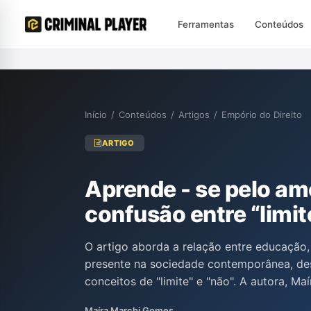
Ferramentas
Conteúdos
Início
/
Conteúdos
/
Artigos
/
Empório do Direito
ARTIGO
Aprende - se pelo amo
confusão entre “limit
O artigo aborda a relação entre educação, l
presente na sociedade contemporânea, de
conceitos de "limite" e "não". A autora, Ma
pedagogia autoritária que impõe limitaçõ
Maíra Marchi Gomes