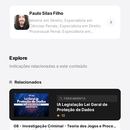
Paulo Silas Filho
Mestre em Direito; Especialista em
Ciências Penais; Especialista em Direito
Processual Penal; Especialista em
Filosofia; Especialista em Teoria
Psicanalítica; Bacharelando em Letras
(Português); Professor de Processo Penal
e Direito Penal (UNINTER e UnC);
Explore
Advogado; Escritor; Membro da Comissão
de Prerrogativas da OAB/PR; Membro da
Indicações relacionadas a este conteúdo
Comissão de Assuntos Culturais da
OAB/PR; Membro da Comissão de
Advocacia Criminal da OAB/PR; Membro da
Relacionados
Rede Brasileira de Direito e Literatura.
FERRAMENTA
IA Legislação Lei Geral de
Proteção de Dados
12
08 - Investigação Criminal - Teoria dos Jogos e Processo Penal