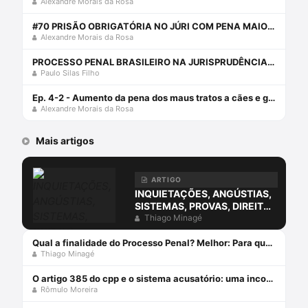
Alexandre Morais da Rosa
#70 PRISÃO OBRIGATÓRIA NO JÚRI COM PENA MAIOR DE 15 ANOS
Alexandre Morais da Rosa
PROCESSO PENAL BRASILEIRO NA JURISPRUDÊNCIA DO SUPREMO TRIBUNAL FEDERAL eBook Kindle
Paulo Silas Filho
Ep. 4-2 - Aumento da pena dos maus tratos a cães e gatos com Paulo Silas, Airto Chaves, Francisco e Alexandre
Alexandre Morais da Rosa
Mais artigos
ARTIGO
INQUIETAÇÕES, ANGÚSTIAS,
SISTEMAS, PROVAS, DIREITO
E O ERRO DA COMPREENSÃO
Thiago Minagé
JURÍDICA ESTUDANDO
APENAS O DIREITO.
Qual a finalidade do Processo Penal? Melhor: Para que serve o Processo Penal?
Thiago Minagé
O artigo 385 do cpp e o sistema acusatório: uma incompatiblidade com a constituição federal
Rômulo Moreira