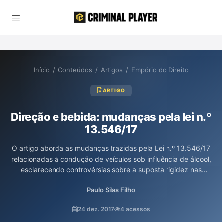
Início
/
Conteúdos
/
Artigos
/
Empório do Direito
ARTIGO
Direção e bebida: mudanças pela lei n.º
13.546/17
O artigo aborda as mudanças trazidas pela Lei n.º 13.546/17
relacionadas à condução de veículos sob influência de álcool,
esclarecendo controvérsias sobre a suposta rigidez nas
punições. O autor, Paulo Silas Taporosky Filho, explica que a
Paulo Silas Filho
nova legislação na verdade aumenta as penas apenas em casos
de homicídio ou lesão corporal culposa, e não aplica
24 dez. 2017
4 acessos
penalidades mais severas a todos os motoristas que dirigem