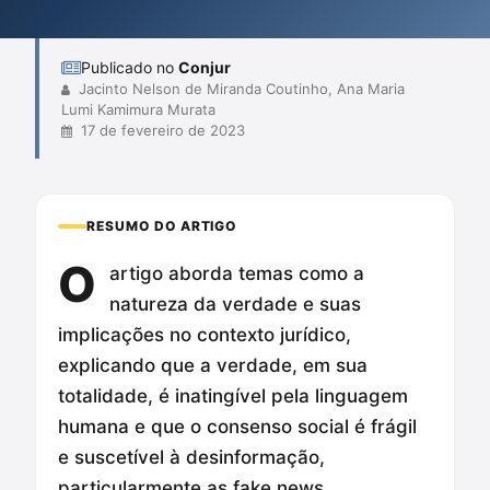
fontes de dados utilizadas por esses sistemas. Além disso,
enfatizam a urgência de um consenso soc...
Publicado no
Conjur
Jacinto Nelson de Miranda Coutinho, Ana Maria
Lumi Kamimura Murata
17 de fevereiro de 2023
RESUMO DO ARTIGO
O
artigo aborda temas como a
natureza da verdade e suas
implicações no contexto jurídico,
explicando que a verdade, em sua
totalidade, é inatingível pela linguagem
humana e que o consenso social é frágil
e suscetível à desinformação,
particularmente as fake news.