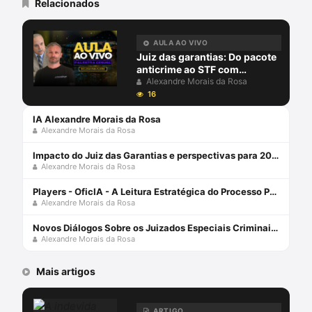
Roma “La Sapienza”). Presidente de Honra
Relacionados
do Observatório da Mentalidade
Inquisitória. Advogado. Membro da
Comissão de Juristas do Senado Federal
AULA AO VIVO
que elaborou o Anteprojeto de Reforma
Juiz das garantias: Do pacote
Global do CPP, hoje Projeto 156/2009-
anticrime ao STF com
PLS.
Alexandre Morais da Rosa e
Alexandre Morais da Rosa
Jacinto Coutinho
16
IA Alexandre Morais da Rosa
Alexandre Morais da Rosa
Impacto do Juiz das Garantias e perspectivas para 2024 com Alexandre Morais da Rosa e Aury Lopes Jr
Alexandre Morais da Rosa
Players - OficIA - A Leitura Estratégica do Processo Penal com Alexandre Morais da Rosa
Alexandre Morais da Rosa
Novos Diálogos Sobre os Juizados Especiais Criminais Capa comum 1 janeiro 2005
Alexandre Morais da Rosa
Mais artigos
ARTIGO