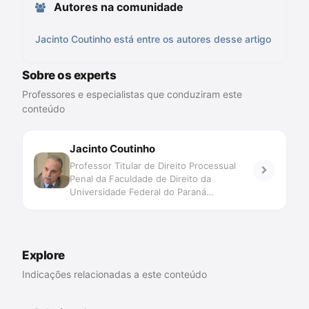
Autores na comunidade
Jacinto Coutinho está entre os autores desse artigo
Sobre os experts
Professores e especialistas que conduziram este
conteúdo
Jacinto Coutinho
Professor Titular de Direito Processual
Penal da Faculdade de Direito da
Universidade Federal do Paraná
(aposentado). Professor do Programa de
Pós-graduação em Ciências Criminais da
Pontifícia Universidade Católica do Rio
Grande do Sul – PUCRS. Professor do
Explore
Programa de Pós-graduação em Direito da
UNIVEL, Cascavel. Especialista em
Indicações relacionadas a este conteúdo
Filosofia do Direito (PUCPR), Mestre
(UFPR); Doutor (Università degli Studi di