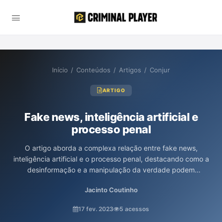
Início
/
Conteúdos
/
Artigos
/
Conjur
ARTIGO
Fake news, inteligência artificial e
processo penal
O artigo aborda a complexa relação entre fake news,
inteligência artificial e o processo penal, destacando como a
desinformação e a manipulação da verdade podem
comprometer a justiça. Os autores discutem a necessidade de
Jacinto Coutinho
controle sobre a disseminação de informações falsas e a
potencial contribuição da IA na identificação e mitigação desse
17 fev. 2023
5 acessos
problema, ressaltando a importância da confiabilidade nas