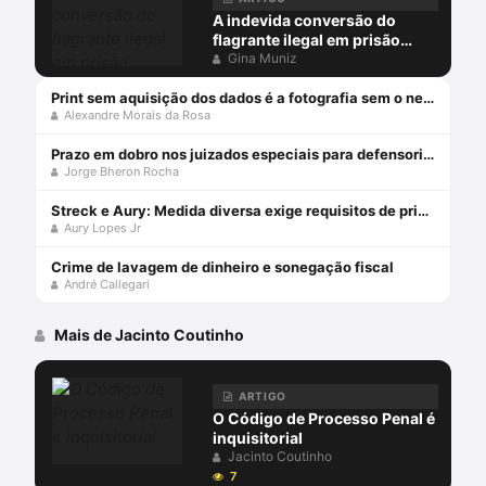
A indevida conversão do
flagrante ilegal em prisão
preventiva
Gina Muniz
Print sem aquisição dos dados é a fotografia sem o negativo
Alexandre Morais da Rosa
Prazo em dobro nos juizados especiais para defensorias públicas
Jorge Bheron Rocha
Streck e Aury: Medida diversa exige requisitos de prisão!
Aury Lopes Jr
Crime de lavagem de dinheiro e sonegação fiscal
André Callegari
Mais de Jacinto Coutinho
ARTIGO
O Código de Processo Penal é
inquisitorial
Jacinto Coutinho
7