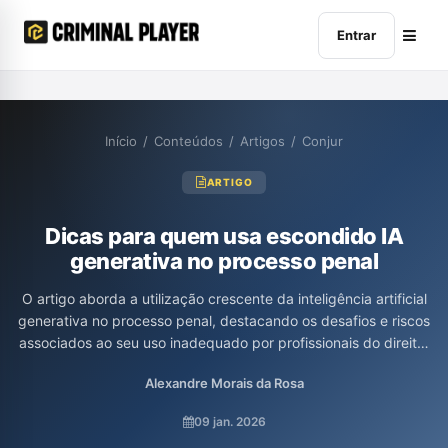
Entrar
Início
/
Conteúdos
/
Artigos
/
Conjur
ARTIGO
Dicas para quem usa escondido IA
generativa no processo penal
O artigo aborda a utilização crescente da inteligência artificial
generativa no processo penal, destacando os desafios e riscos
associados ao seu uso inadequado por profissionais do direito.
O autor enfatiza a importância da engenharia de prompts para
Alexandre Morais da Rosa
obter resultados precisos e evitar "alucinações" ou informações
incorretas que podem comprometer casos legais. Além disso,
09 jan. 2026
são apresentadas dicas práticas para otimizar a interação com a