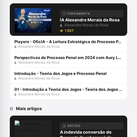
Artificial aplicadas ao Direito Judiciário,
com perspectiva transdisciplinar.
Coordena o Grupo de Pesquisa
FERRAMENTA
SpinLawLab (CNPq UNIVALI)
IA Alexandre Morais da Rosa
Alexandre Morais da Rosa
1.927
Players - OficIA - A Leitura Estratégica do Processo Penal com Alexandre Morais da Rosa
Alexandre Morais da Rosa
Perspectivas do Processo Penal em 2024 com Aury Lopes Jr e Alexandre Morais da Rosa
Alexandre Morais da Rosa
Introdução - Teoria dos Jogos e Processo Penal
Alexandre Morais da Rosa
01 - Introdução a Teoria dos Jogos - Teoria dos Jogos e Processo Penal
Alexandre Morais da Rosa
Mais artigos
ARTIGO
A indevida conversão do