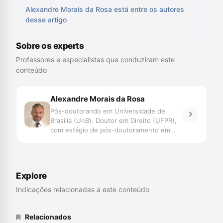
Alexandre Morais da Rosa está entre os autores
desse artigo
Sobre os experts
Professores e especialistas que conduziram este
conteúdo
Alexandre Morais da Rosa
Pós-doutorando em Universidade de
Brasilia (UnB). Doutor em Direito (UFPR),
com estágio de pós-doutoramento em
Direito (Faculdade de Direito de Coimbra e
UNISINOS). Mestre em Direito (UFSC).
Professor do Programa de Graduação,
Mestrado e Doutorado da UNIVALI. Juiz
Explore
de Direito do TJSC. Membro Honorário da
Associação Ibero Americana de Direito e
Indicações relacionadas a este conteúdo
Inteligência Artificial/AID-IA. Pesquisa
Novas Tecnologias, Big Data, Jurimetria,
Decisão, Automação e Inteligência
Relacionados