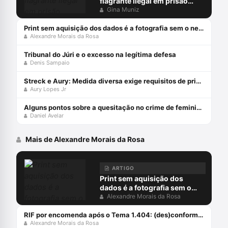
flagrante ilegal em prisão
preventiva
Gina Muniz
Print sem aquisição dos dados é a fotografia sem o negativo
Alexandre Morais da Rosa
Tribunal do Júri e o excesso na legítima defesa
Denis Sampaio
Streck e Aury: Medida diversa exige requisitos de prisão!
Aury Lopes Jr
Alguns pontos sobre a quesitação no crime de feminicídio
Daniel Avelar
Mais de Alexandre Morais da Rosa
ARTIGO
Print sem aquisição dos
dados é a fotografia sem o
negativo
Alexandre Morais da Rosa
RIF por encomenda após o Tema 1.404: (des)conformidades
Alexandre Morais da Rosa