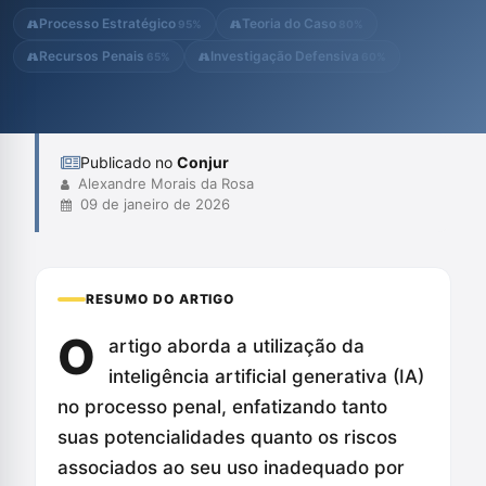
IA, visando garantir uma aplicação responsável e eficaz de...
Processo Estratégico
Teoria do Caso
95%
80%
Recursos Penais
Investigação Defensiva
65%
60%
Publicado no
Conjur
Alexandre Morais da Rosa
09 de janeiro de 2026
RESUMO DO ARTIGO
O
artigo aborda a utilização da
inteligência artificial generativa (IA)
no processo penal, enfatizando tanto
suas potencialidades quanto os riscos
associados ao seu uso inadequado por