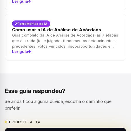
Ler guia
fundamentos recorrentes e teses predominantes de
forma prática, organizada e estratégica.
Ferramentas de IA
Como usar a IA de Análise de Acórdãos
Guia completo da IA de Análise de Acórdãos: as 7 etapas
que ela roda (tese julgada, fundamentos determinantes,
precedentes, votos vencidos, riscos/oportunidades e
Ler guia
estratégias recursais), o passo a passo certo, o que
enviar, o que evita um resultado fraco e LGPD.
Esse guia respondeu?
Se ainda ficou alguma dúvida, escolha o caminho que
preferir.
PERGUNTE À IA