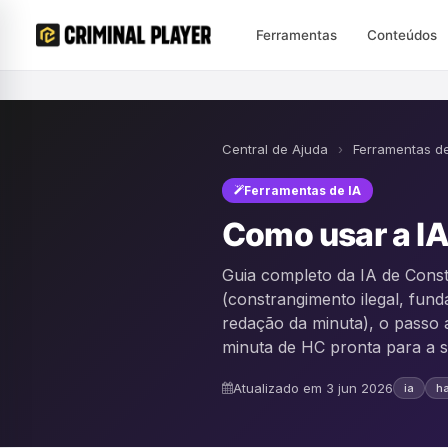
Ferramentas
Conteúdos
Central de Ajuda
›
Ferramentas de
Ferramentas de IA
Como usar a I
Guia completo da IA de Cons
(constrangimento ilegal, fund
redação da minuta), o passo 
minuta de HC pronta para a s
Atualizado em 3 jun 2026
ia
h