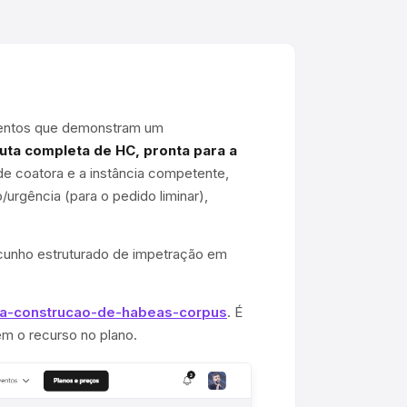
ntos que demonstram um
uta completa de HC, pronta para a
ade coatora e a instância competente,
urgência (para o pedido liminar),
ascunho estruturado de impetração em
/ia-construcao-de-habeas-corpus
. É
m o recurso no plano.