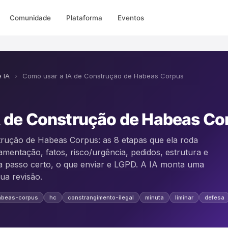
Comunidade
Plataforma
Eventos
 IA
›
Como usar a IA de Construção de Habeas Corpus
A de Construção de Habeas Co
trução de Habeas Corpus: as 8 etapas que ela roda
amentação, fatos, risco/urgência, pedidos, estrutura e
a passo certo, o que enviar e LGPD. A IA monta uma
ua revisão.
abeas-corpus
hc
constrangimento-ilegal
minuta
liminar
defesa