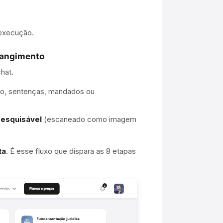
 execução.
rangimento
chat.
são, sentenças, mandados ou
esquisável
(escaneado como imagem
ta
. É esse fluxo que dispara as 8 etapas