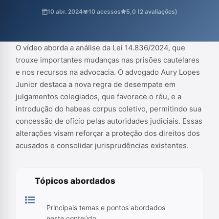
concessão de ofício pelas autoridades judiciais. Essas alterações
10 abr. 2024
10 acessos
5,0 (2 avaliações)
visam reforçar a proteção dos direitos dos acusados e
consolidar jurisprudências existentes.
O vídeo aborda a análise da Lei 14.836/2024, que
trouxe importantes mudanças nas prisões cautelares
e nos recursos na advocacia. O advogado Aury Lopes
Junior destaca a nova regra de desempate em
julgamentos colegiados, que favorece o réu, e a
introdução do habeas corpus coletivo, permitindo sua
concessão de ofício pelas autoridades judiciais. Essas
alterações visam reforçar a proteção dos direitos dos
acusados e consolidar jurisprudências existentes.
Tópicos abordados
Principais temas e pontos abordados
neste conteúdo