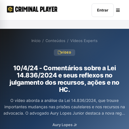
Entrar
Início
/
Conteúdos
/
Vídeos Experts
VÍDEO
10/4/24 - Comentários sobre a Lei
14.836/2024 e seus reflexos no
julgamento dos recursos, ações e no
HC.
O vídeo aborda a análise da Lei 14.836/2024, que trouxe
importantes mudanças nas prisões cautelares e nos recursos na
advocacia. O advogado Aury Lopes Junior destaca a nova regra
de desempate em julgamentos colegiados, que favorece o réu,
Aury Lopes Jr
e a introdução do habeas corpus coletivo, permitindo sua