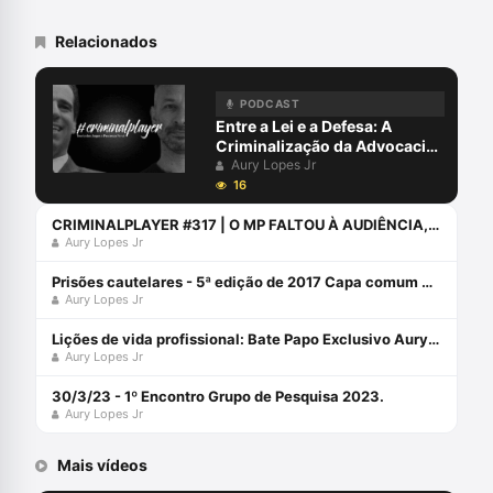
Relacionados
PODCAST
Entre a Lei e a Defesa: A
Criminalização da Advocacia |
Aury Lopes Jr., Marcelo
Aury Lopes Jr
Leonardo e Cristiane
16
Leonardo | #344 Criminal
Player
CRIMINALPLAYER #317 | O MP FALTOU À AUDIÊNCIA, O JUIZ INQUIRIU, O RÉU FOI CONDENADO... MAS TÁ TUDO BEM, DISSE O MINISTRO
Aury Lopes Jr
Prisões cautelares - 5ª edição de 2017 Capa comum 9 fevereiro 2017
Aury Lopes Jr
Lições de vida profissional: Bate Papo Exclusivo Aury Lopes Jr.
Aury Lopes Jr
30/3/23 - 1º Encontro Grupo de Pesquisa 2023.
Aury Lopes Jr
Mais vídeos