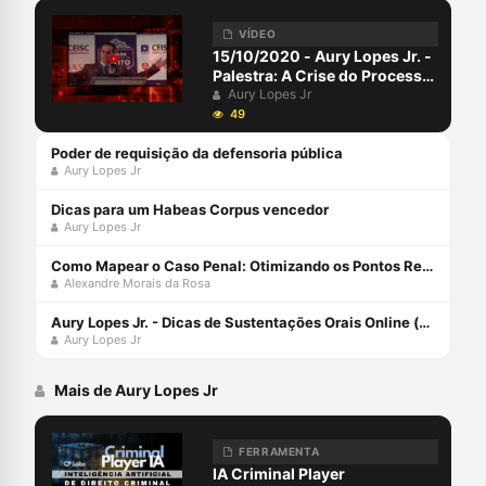
VÍDEO
15/10/2020 - Aury Lopes Jr. -
Palestra: A Crise do Processo
Penal
Aury Lopes Jr
49
Poder de requisição da defensoria pública
Aury Lopes Jr
Dicas para um Habeas Corpus vencedor
Aury Lopes Jr
Como Mapear o Caso Penal: Otimizando os Pontos Relevantes
Alexandre Morais da Rosa
Aury Lopes Jr. - Dicas de Sustentações Orais Online (@criminalplayer)
Aury Lopes Jr
Mais de Aury Lopes Jr
FERRAMENTA
IA Criminal Player