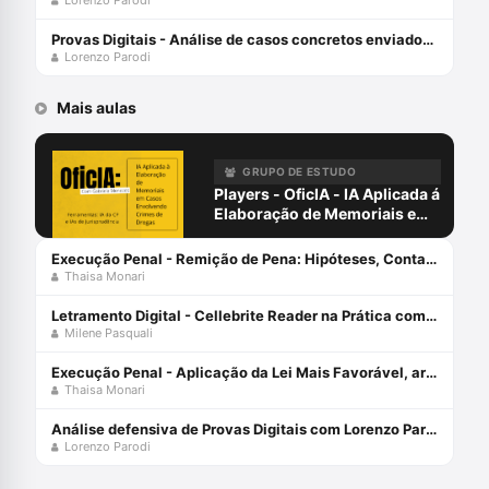
Provas Digitais - Análise de casos concretos enviados pelos players com Lorenzo Parodi
Lorenzo Parodi
Mais aulas
GRUPO DE ESTUDO
Players - OficIA - IA Aplicada á
Elaboração de Memoriais em
Casos Envolvendo Crimes de
Drogas com Gabriela
Execução Penal - Remição de Pena: Hipóteses, Contagem e Remição Inviabilizada com Thaisa Monari
Menezes
Thaisa Monari
Letramento Digital - Cellebrite Reader na Prática com Milene Pasquali
Milene Pasquali
Execução Penal - Aplicação da Lei Mais Favorável, art. 66,LEP, com Thaisa Monari
Thaisa Monari
Análise defensiva de Provas Digitais com Lorenzo Parodi
Lorenzo Parodi