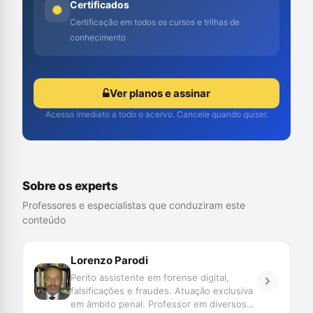
Certificados
Certificação em todos os cursos e trilhas de
conhecimento
Ver planos e assinar
Acesso imediato a todo o acervo. Cancele quando quiser.
Sobre os experts
Professores e especialistas que conduziram este
conteúdo
Lorenzo Parodi
Perito assistente em forense digital,
falsificações e fraudes. Atuação exclusiva
em âmbito penal. Professor em diversos