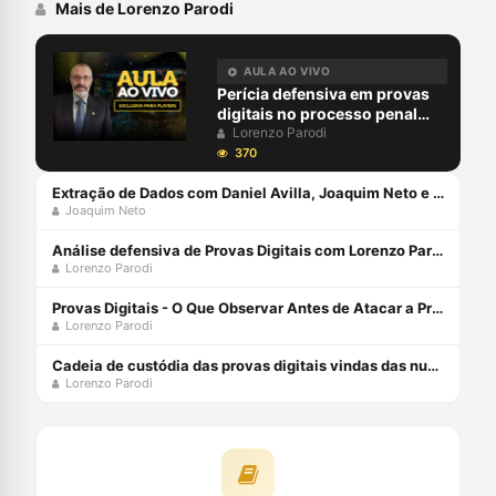
Mais de Lorenzo Parodi
AULA AO VIVO
Perícia defensiva em provas
digitais no processo penal
com Lorenzo Parodi
Lorenzo Parodi
370
Extração de Dados com Daniel Avilla, Joaquim Neto e Lorenzo Parodi
Joaquim Neto
Análise defensiva de Provas Digitais com Lorenzo Parodi
Lorenzo Parodi
Provas Digitais - O Que Observar Antes de Atacar a Prova Digital com Lorenzo Parodi
Lorenzo Parodi
Cadeia de custódia das provas digitais vindas das nuvens, à luz do CPP
Lorenzo Parodi