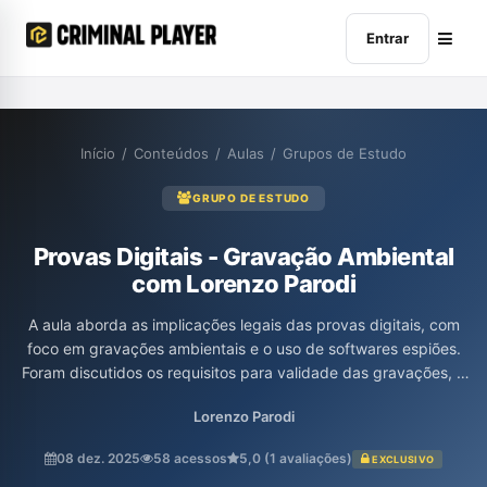
Entrar
Início
/
Conteúdos
/
Aulas
/
Grupos de Estudo
GRUPO DE ESTUDO
Provas Digitais - Gravação Ambiental
com Lorenzo Parodi
A aula aborda as implicações legais das provas digitais, com
foco em gravações ambientais e o uso de softwares espiões.
Foram discutidos os requisitos para validade das gravações, a
importância da custódia e presença de peritos, assim como os
Lorenzo Parodi
riscos associados a práticas como a engenharia social para
instalação de dispositivos de monitoramento. Além disso, o
08 dez. 2025
58 acessos
5,0 (1 avaliações)
EXCLUSIVO
professor Lorenzo Parodi abordou a necessidade de