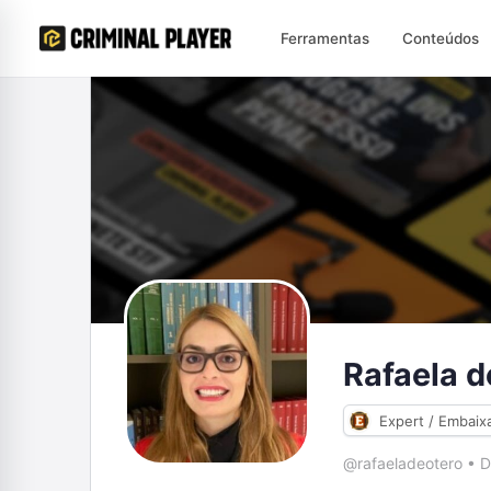
Ferramentas
Conteúdos
Rafaela d
Expert / Embaix
@rafaeladeotero
•
D