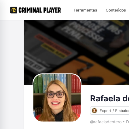
Ferramentas
Conteúdos
Rafaela d
Expert / Embaix
@rafaeladeotero
•
D