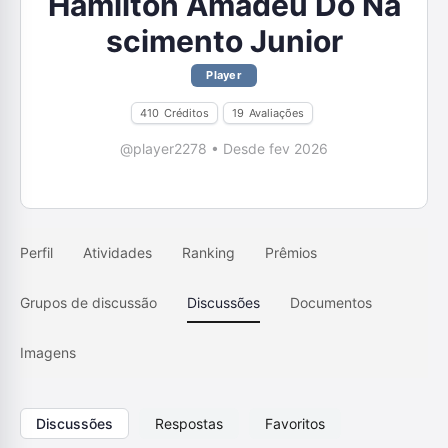
Hamilton Amadeu Do Na
scimento Junior
Player
410
Créditos
19
Avaliações
@player2278
•
Desde fev 2026
Perfil
Atividades
Ranking
Prêmios
Grupos de discussão
Discussões
Documentos
Imagens
Discussões
Respostas
Favoritos