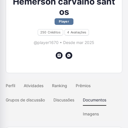
Hemerson carvalho sant
os
Player
250
Créditos
4
Avaliações
@player1670
•
Desde mar 2025
Perfil
Atividades
Ranking
Prêmios
Grupos de discussão
Discussões
Documentos
Imagens