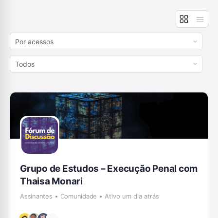
Order
By:
Order
By:
Grupo de Estudos – Execução Penal com
Thaisa Monari
Assinantes
Comunidade
Ativo um dia atrás