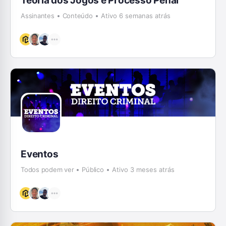
Teoria dos Jogos e Processo Penal
Assinantes
Conteúdo
Ativo 6 semanas atrás
Eventos
Todos podem ver
Público
Ativo 3 meses atrás