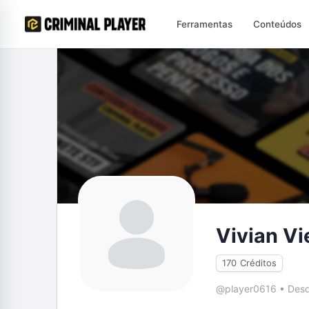
Ferramentas
Conteúdos
Vivian Vi
170
Créditos
@player0616
•
Desd