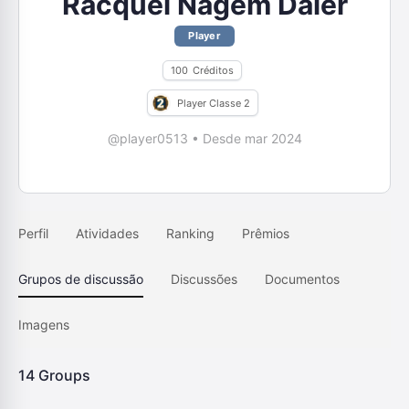
Racquel Nagem Daier
Player
100
Créditos
Player Classe 2
@player0513
•
Desde mar 2024
Perfil
Atividades
Ranking
Prêmios
Grupos de discussão
Discussões
Documentos
Imagens
14
Groups