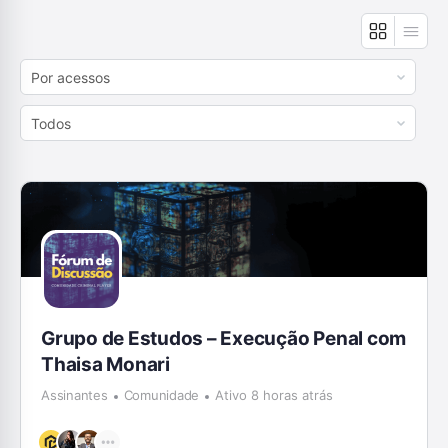
Order
By:
Order
By:
Grupo de Estudos – Execução Penal com
Thaisa Monari
Assinantes
Comunidade
Ativo 8 horas atrás