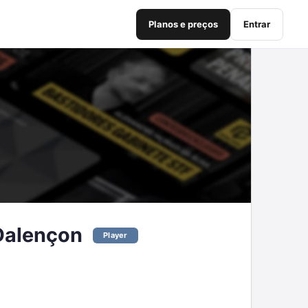
Planos e preços
Entrar
Dalençon
Player