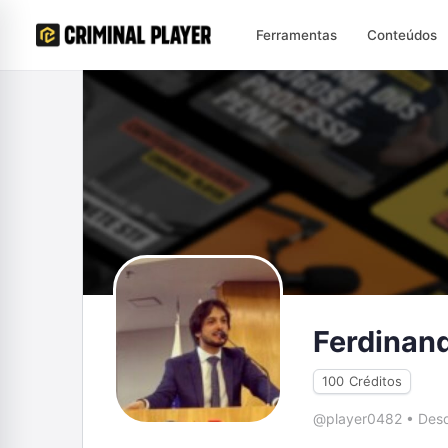
Ferramentas
Conteúdos
Ferdinan
100
Créditos
@player0482
•
Desd