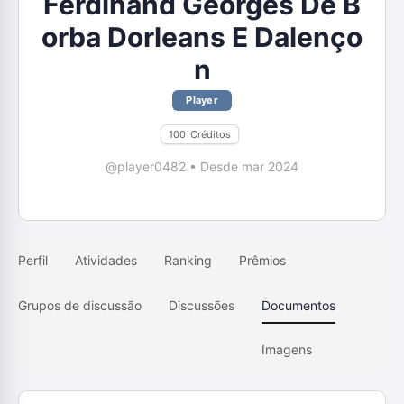
Ferdinand Georges De B
orba Dorleans E Dalenço
n
Player
100
Créditos
@player0482
•
Desde mar 2024
Perfil
Atividades
Ranking
Prêmios
Grupos de discussão
Discussões
Documentos
Imagens