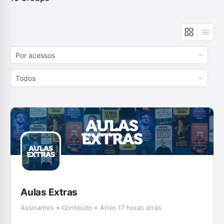
Order
By:
Order
By:
Aulas Extras
Assinantes
Conteúdo
Ativo 17 horas atrás