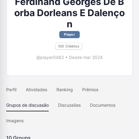
Ferdinand Georges De B
orba Dorleans E Dalenço
n
Player
100
Créditos
@player0482
•
Desde mar 2024
Perfil
Atividades
Ranking
Prêmios
Grupos de discussão
Discussões
Documentos
Imagens
10
Groups