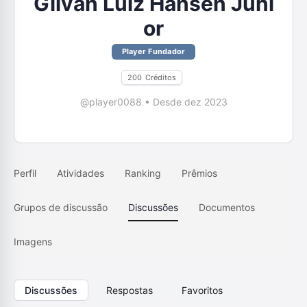
Gilvan Luiz Hansen Júni
or
Player Fundador
200
Créditos
@player0088
•
Desde dez 2023
Perfil
Atividades
Ranking
Prêmios
Grupos de discussão
Discussões
Documentos
Imagens
Discussões
Respostas
Favoritos