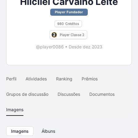
Hilcilei Carvalho Leite
Player Fundador
980
Créditos
Player Classe 2
@player0086
•
Desde dez 2023
Perfil
Atividades
Ranking
Prêmios
Grupos de discussão
Discussões
Documentos
Imagens
Imagens
Álbuns