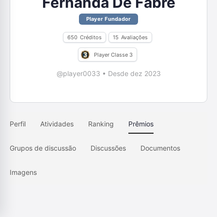
Fernanda De Fabre
Player Fundador
650
Créditos
15
Avaliações
Player Classe 3
@player0033
•
Desde dez 2023
Perfil
Atividades
Ranking
Prêmios
Grupos de discussão
Discussões
Documentos
Imagens