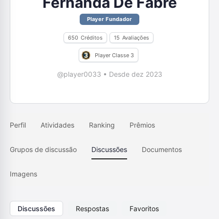
Fernanda De Fabre
Player Fundador
650
Créditos
15
Avaliações
Player Classe 3
@player0033
•
Desde dez 2023
Perfil
Atividades
Ranking
Prêmios
Grupos de discussão
Discussões
Documentos
Imagens
Discussões
Respostas
Favoritos