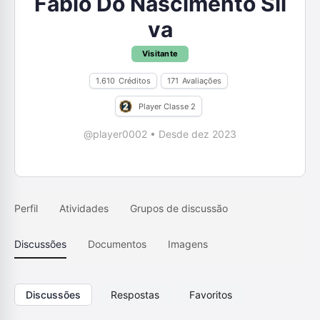
Fabio Do Nascimento Sil
va
Visitante
1.610
Créditos
171
Avaliações
Player Classe 2
@player0002
•
Desde dez 2023
Perfil
Atividades
Grupos de discussão
Discussões
Documentos
Imagens
Discussões
Respostas
Favoritos