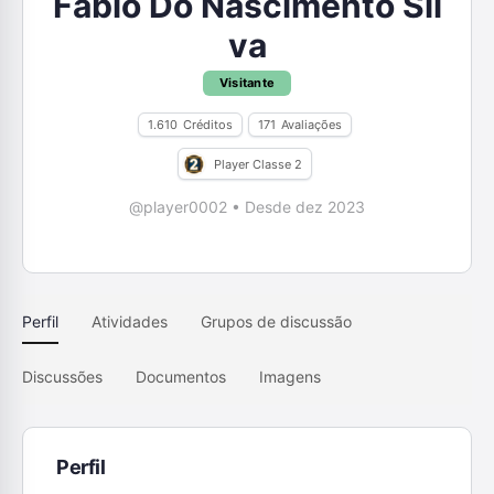
Fabio Do Nascimento Sil
va
Visitante
1.610
Créditos
171
Avaliações
Player Classe 2
@player0002
•
Desde dez 2023
Perfil
Atividades
Grupos de discussão
Discussões
Documentos
Imagens
Perfil