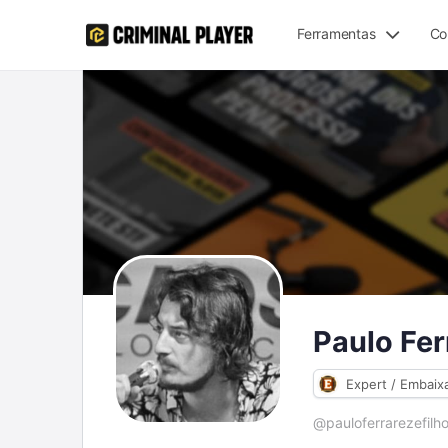
Ferramentas
Co
Paulo Fer
Expert / Embaix
@pauloferrarezefilh