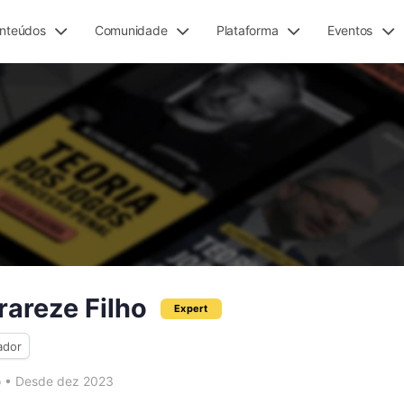
nteúdos
Comunidade
Plataforma
Eventos
rareze Filho
Expert
ador
o
•
Desde dez 2023