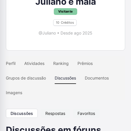
Juliano e maia
Visitante
10
Créditos
@Juliano
•
Desde ago 2025
Perfil
Atividades
Ranking
Prêmios
Grupos de discussão
Discussões
Documentos
Imagens
Discussões
Respostas
Favoritos
Discussões em fóruns