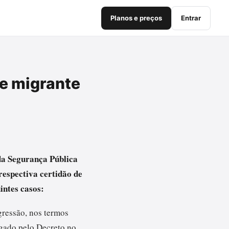
Planos e preços
Entrar
e migrante
 da Segurança Pública
respectiva certidão de
intes casos:
gressão, nos termos
lgado pelo Decreto no