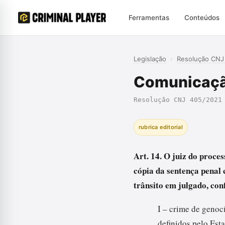
Ferramentas
Conteúdos
Legislação
›
Resolução CNJ
Comunicação
Resolução CNJ 405/2021
rubrica editorial
Art. 14. O juiz do proc
cópia da sentença penal 
trânsito em julgado, conf
I – crime de genoc
definidos pelo Est