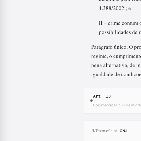
4.388/2002 ; e
II – crime comum d
possibilidades de r
Parágrafo único. O pr
regime, o cumprimento
pena alternativa, de i
igualdade de condições
Art. 13
Documentação civil de migra
Texto oficial ·
CNJ