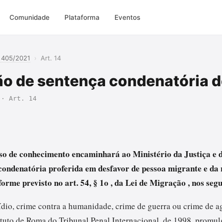
Comunidade
Plataforma
Eventos
 405/2021
›
Art. 14
 de sentença condenatória d
 · Art. 14
esso de conhecimento encaminhará ao Ministério da Justiça e
condenatória proferida em desfavor de pessoa migrante e da 
orme previsto no art. 54, § 1o , da Lei de Migração , nos segu
ídio, crime contra a humanidade, crime de guerra ou crime de a
atuto de Roma do Tribunal Penal Internacional, de 1998, promu