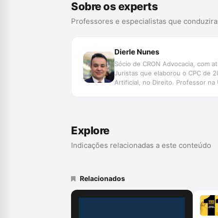
Sobre os experts
Professores e especialistas que conduzir
Dierle Nunes
Sócio de CRON Advocacia, com atu
Juristas que elaborou o CPC de 2
Artificial, no Direito. Professor
Explore
Indicações relacionadas a este conteúdo
Relacionados