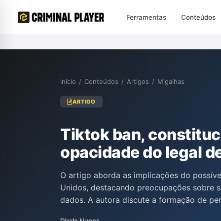
Ferramentas
Conteúdos
Início
/
Conteúdos
/
Artigos
/
Migalhas
ARTIGO
Tiktok ban, constituci
opacidade do legal d
O artigo aborda as implicações do possív
Unidos, destacando preocupações sobre s
dados. A autora discute a formação de per
coletados por aplicativos, como isso impact
Dierle Nunes