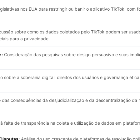
legislativas nos EUA para restringir ou banir o aplicativo TikTok, c
ussão sobre como os dados coletados pelo TikTok podem ser usados
iais para a privacidade.
n:
Consideração das pesquisas sobre design persuasivo e suas impl
o sobre a soberania digital, direitos dos usuários e governança étic
das consequências da desjudicialização e da descentralização da r
 à falta de transparência na coleta e utilização de dados em platafor
Disputas:
Análise do uso crescente de plataformas de resolução onlin