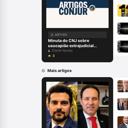
ARTIGO
Minuta do CNJ sobre
usucapião extrajudicial
contraria a Constituição
Dierle Nunes
3
Mais artigos