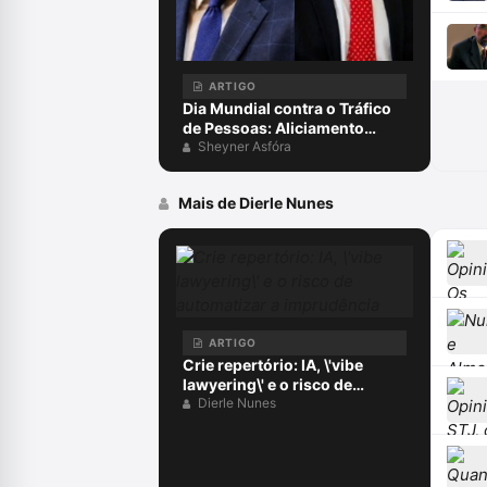
ARTIGO
Dia Mundial contra o Tráfico
de Pessoas: Aliciamento
digital, aprisionamento e
Sheyner Asfóra
escravidão para golpes
virtuais, exploração on-line e
Mais de Dierle Nunes
o papel da advocacia criminal
ARTIGO
Crie repertório: IA, \'vibe
lawyering\' e o risco de
automatizar a imprudência
Dierle Nunes