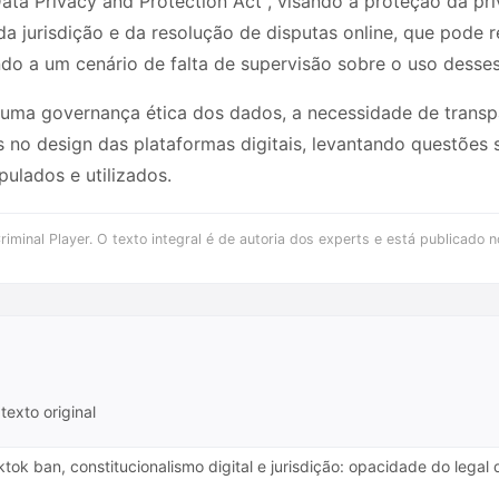
ata Privacy and Protection Act", visando a proteção da pr
da jurisdição e da resolução de disputas online, que pode
ndo a um cenário de falta de supervisão sobre o uso desses
 uma governança ética dos dados, a necessidade de transp
 no design das plataformas digitais, levantando questões 
ulados e utilizados.
iminal Player. O texto integral é de autoria dos experts e está publicado n
texto original
ktok ban, constitucionalismo digital e jurisdição: opacidade do leg