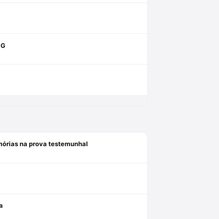
NG
mórias na prova testemunhal
a