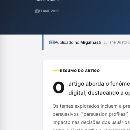
influência sobre o comportamento do usuár
no contexto mais amplo do constitucionali
11 mai. 2023
governança ética dos dados e a diminuição 
Publicado no
Migalhas
Juliana Justo B
RESUMO DO ARTIGO
O
artigo aborda o fenôme
digital, destacando a 
Os temas explorados incluem a pre
persuasivos ("persuasion profiles"
impacto nas decisões dos usuários 