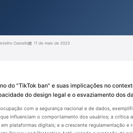
io. Além disso, insere este debate
smo digital, questionando a
do controle est...
otelho Castello
11 de maio de 2023
no do "TikTok ban" e suas implicações no context
opacidade do design legal e o esvaziamento dos d
ocupação com a segurança nacional e de dados, exemplific
) que influenciam o comportamento dos usuários; a crítica 
em plataformas digitais; e a crescente regulamentação e re