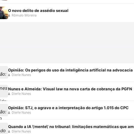
O novo delito de assédio sexual
Rômulo Moreira
Opinião: Os perigos do uso da inteligência artificial na advocacia
Dierle Nunes
Nunes e Almeida: Visual law na nova carta de cobrança da PGFN
Dierle Nunes
Opinião: STJ, o agravo e a interpretação do artigo 1.015 do CPC
Dierle Nunes
Quando a IA \'mente\' no tribunal: limitações matemáticas que a
Dierle Nunes