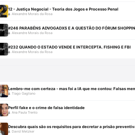
12 - Justiça Negocial - Teoria dos Jogos e Processo Penal
Alexandre Morais da Rosa
#246 PARABÉNS ADVOGADXS E A QUESTÃO DO FÓRUM SHOPPI
Alexandre Morais da Rosa
#232 QUANDO O ESTADO VENDE E INTERCEPTA. FISHING E FBI
Alexandre Morais da Rosa
Lembro-me com certeza - mas foi a IA que me contou: Falsas me
Tiago Gagliano
Perfil fake e o crime de falsa identidade
Ana Paula Trento
Descubra quais são os requisitos para decretar a prisão preventiv
David Metzker