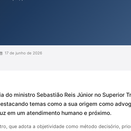
e, o ministro se posiciona entre os
demonstrando que eficiência e
oexistir. Assim, sua atuação é
ilibrar a d...
17 de junho de 2026
ia do ministro Sebastião Reis Júnior no Superior T
 destacando temas como a sua origem como advoga
duz em um atendimento humano e próximo.
stro, que adota a objetividade como método decisório, prio