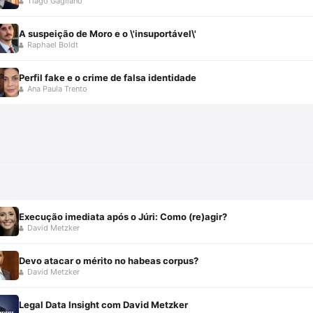
Tiago Gagliano
A suspeição de Moro e o \'insuportável\'
Raphael Boldt
Perfil fake e o crime de falsa identidade
Ana Paula Trento
Execução imediata após o Júri: Como (re)agir?
David Metzker
Devo atacar o mérito no habeas corpus?
David Metzker
Legal Data Insight com David Metzker