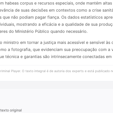
em habeas corpus e recursos especiais, onde mantém altas 
levância de suas decisões em contextos como a crise sani
os que não podiam pagar fiança. Os dados estatísticos apr
viduais, mostrando a eficácia e a qualidade de sua produç
eres do Ministério Público quando necessário.
do ministro em tornar a justiça mais acessível e sensível às
omo a fotografia, que evidenciam sua preocupação com a vi
ue técnica e garantias são intrinsecamente conectadas em su
iminal Player. O texto integral é de autoria dos experts e está publicado n
texto original