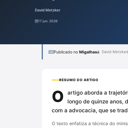
de trabalho pautado na clareza e celeridad
David Metzker
líderes em decisões favoráveis à defesa, 
proteção de direitos fundamentais podem c
17 jun. 2026
apresentada como um modelo que busca equ
Publicado no
Migalhas
David Metzker
RESUMO DO ARTIGO
O
artigo aborda a trajetór
longo de quinze anos,
com a advocacia, que se tra
O texto enfatiza a técnica do mini