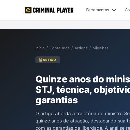
Ferramentas
Co
Início
/
Conteúdos
/
Artigos
/
Migalhas
ARTIGO
Quinze anos do minis
STJ, técnica, objeti
garantias
O artigo aborda a trajetória do ministro S
quinze anos de atuação, destacando sua t
com as garantias de liberdade. A análise 