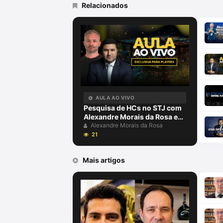
Relacionados
AULA AO VIVO
Pesquisa de HCs no STJ com
Alexandre Morais da Rosa e
David Metzker
Alexandre Morais da Rosa
21
Mais artigos