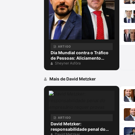
ARTIGO
Dia Mundial contra o Tráfico
de Pessoas: Aliciamento
digital, aprisionamento e
Sheyner Asfóra
escravidão para golpes
virtuais, exploração on-line e
Mais de David Metzker
o papel da advocacia criminal
ARTIGO
David Metzker:
responsabilidade penal do
empresário requer provas
David Metzker