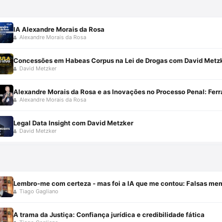
IA Alexandre Morais da Rosa
Alexandre Morais da Rosa
Concessões em Habeas Corpus na Lei de Drogas com David Metz
David Metzker
Alexandre Morais da Rosa e as Inovações no Processo Penal: Fe
Alexandre Morais da Rosa
Legal Data Insight com David Metzker
David Metzker
Lembro-me com certeza - mas foi a IA que me contou: Falsas me
Tiago Gagliano
A trama da Justiça: Confiança jurídica e credibilidade fática