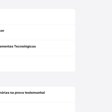
ker
rramentas Tecnológicas
mórias na prova testemunhal