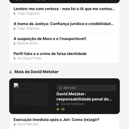
escravidão para golpes
virtuais, exploração on-line e
Lembro-me com certeza - mas foi a IA que me contou: Falsas memórias na prova testemunhal
Tiago Gagliano
o papel da advocacia criminal
A trama da Justiça: Confiança jurídica e credibilidade fática
Tiago Gagliano
A suspeição de Moro e o \'insuportável\'
Raphael Boldt
Perfil fake e o crime de falsa identidade
Ana Paula Trento
Mais de David Metzker
ARTIGO
David Metzker:
responsabilidade penal do
empresário requer provas
David Metzker
13
Execução imediata após o Júri: Como (re)agir?
David Metzker