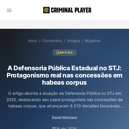
Início
/
Conteúdos
/
Artigos
/
Migalhas
ARTIGO
A Defensoria Pública Estadual no STJ:
Protagonismo real nas concessões em
habeas corpus
O artigo aborda a atuação da Defensoria Pública no STJ em
2025, destacando seu papel protagonista nas concessões de
habeas corpus, que alcançaram 6.510 decisões favoráveis,
representando cerca de 38% do total. A análise evidencia a
David Metzker
eficiência da Defensoria, mesmo diante da disparidade entre
defensores e advogados particulares, e revela um impacto
28 abr. 2026