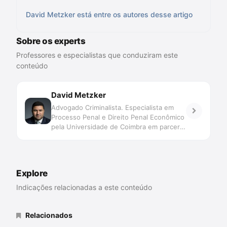
David Metzker está entre os autores desse artigo
Sobre os experts
Professores e especialistas que conduziram este
conteúdo
David Metzker
Advogado Criminalista. Especialista em
Processo Penal e Direito Penal Econômico
pela Universidade de Coimbra em parceria
com IBCCRIM. MBA em Gestão pela
PUC/RS. Autor dos livros \"Habeas Corpus
na prática e Jurisprudência Criminal\" e
\"Lei Anticrime Comentada\".
Explore
Indicações relacionadas a este conteúdo
Relacionados