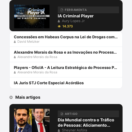
FERRAMENTA
IA Criminal Player
Aury Lopes Jr
14.373
Concessões em Habeas Corpus na Lei de Drogas com David Metzker
David Metzker
Alexandre Morais da Rosa e as Inovações no Processo Penal: Ferramentas Tecnológicas
Alexandre Morais da Rosa
Players - OficIA - A Leitura Estratégica do Processo Penal com Alexandre Morais da Rosa
Alexandre Morais da Rosa
IA Juris STJ Corte Especial Acórdãos
Mais artigos
ARTIGO
Dia Mundial contra o Tráfico
de Pessoas: Aliciamento
digital, aprisionamento e
Sheyner Asfóra