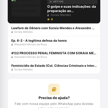
ARTIGO
O golpe e suas indicações: da
preparação ao
escancaramento
Soraia Mendes
8
Lawfare de Gênero com Soraia Mendes e Alexandre Morais da Rosa
Soraia Mendes
Ep. 6-2 - A legítima defesa da honra
Alexandre Morais da Rosa
#132 PROCESSO PENAL FEMINISTA COM SORAIA MENDES
Alexandre Morais da Rosa
Feminicídio de Estado (Col. Ciências Criminais e Interseccionalidades Livro 1) eBook Kindle
Soraia Mendes
Precisa de ajuda?
Fale com nossa equipe pelo WhatsApp para dúvidas