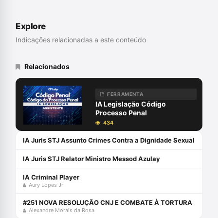
Direitos Humanos. É pós-doutora em
Teorias Jurídicas Contemporâneas, pela
Universidade Federal do Rio de Janeiro –
Explore
UFRJ; doutora em Direito, Estado e
Constituição pela Universidade de Brasília
Indicações relacionadas a este conteúdo
– UnB; mestra em Ciência Política, pela
Universidade Federal do Rio Grande do
Sul – UFRGS; e pós-graduada em Direitos
Relacionados
Humanos pelo Instituto de Filosofia
Berthier – IFIBE.
FERRAMENTA
IA Legislação Código
Processo Penal
434
IA Juris STJ Assunto Crimes Contra a Dignidade Sexual
IA Juris STJ Relator Ministro Messod Azulay
IA Criminal Player
Aury Lopes Jr
#251 NOVA RESOLUÇÃO CNJ E COMBATE À TORTURA
Alexandre Morais da Rosa