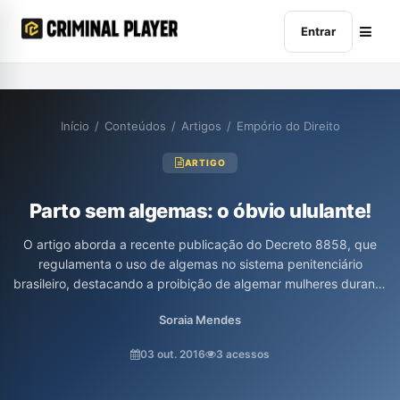
Entrar
Início
/
Conteúdos
/
Artigos
/
Empório do Direito
ARTIGO
Parto sem algemas: o óbvio ululante!
O artigo aborda a recente publicação do Decreto 8858, que
regulamenta o uso de algemas no sistema penitenciário
brasileiro, destacando a proibição de algemar mulheres durante
o trabalho de parto. A autora, Soraia da Rosa Mendes, critica a
Soraia Mendes
falta de punições para o descumprimento das normas e enfatiza
a necessidade de um tratamento digno às mulheres presas em
03 out. 2016
3 acessos
situações de vulnerabilidade. A análise revela a urgência de
mudanças no sistema carcerário e a resistência a práticas