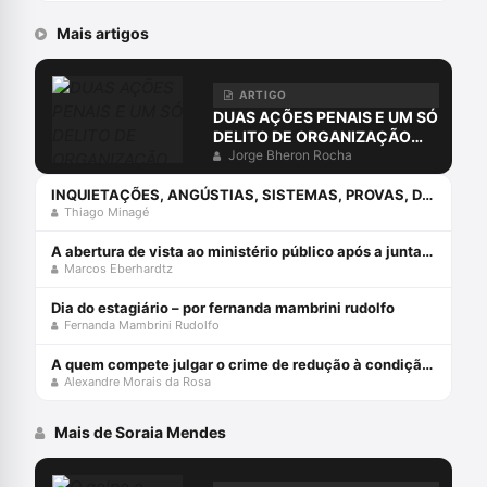
Mais artigos
ARTIGO
DUAS AÇÕES PENAIS E UM SÓ
DELITO DE ORGANIZAÇÃO
CRIMINOSA?
Jorge Bheron Rocha
INQUIETAÇÕES, ANGÚSTIAS, SISTEMAS, PROVAS, DIREITO E O ERRO DA COMPREENSÃO JURÍDICA ESTUDANDO APENAS O DIREITO.
Thiago Minagé
A abertura de vista ao ministério público após a juntada da resposta à acusação
Marcos Eberhardtz
Dia do estagiário – por fernanda mambrini rudolfo
Fernanda Mambrini Rudolfo
A quem compete julgar o crime de redução à condição análoga à escravo (cp, art. 149)?
Alexandre Morais da Rosa
Mais de Soraia Mendes